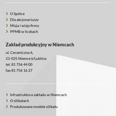
O Spółce
Dla akcjonariuszy
Misja i wizja firmy
PPMB w liczbach
Zakład produkcyjny w Niemcach
ul. Ceramiczna 6,
21-025 Niemce k/Lublina
tel. 81 756 44 00
fax 81 756 16 27
Infrastruktura zakładu w Niemcach
O silikatach
Produkowane modele silikatu